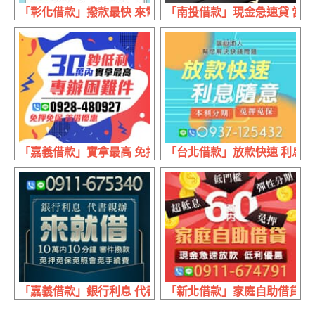
「彰化借款」撥款最快 來電就借 | 5萬內 利息最低到府服務
「南投借款」現金急速貸 當日放
「嘉義借款」實拿最高 免押免保 | 30萬內 首借優惠
「台北借款」放款快速 利息隨意
「嘉義借款」銀行利息 代書親辦 | 10萬內 10分鐘審件撥款
「新北借款」家庭自助借貸 現金