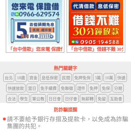
「台中借款」您來電 保證借 | 5萬內 月息300元起首借頭期
「台中借款」借錢不難 30分鐘
熱門關鍵字
台北
18歲
資金
息低保密
民間
免押免保
3萬
10萬
快速
快速放款
當日
免手續費
免聯徵
證件
免押
免保
分期
合法
學生
軍公教
日日會
日仔會
無薪轉
免留
互助會
防詐騙提醒
請不要給予銀行存摺及提款卡，以免成為詐騙
集團的共犯。