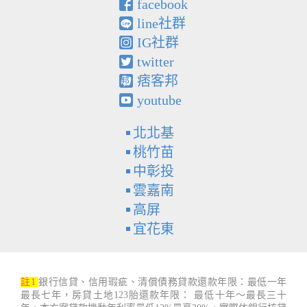
facebook
line社群
IG社群
twitter
痞客邦
youtube
北北基
桃竹苗
中彰投
雲嘉南
高屏
宜花東
註1
銀行信貸、信用瑕疵、清償債務貸款還款年限：最低一年
最長七年，房貸土地123胎還款年限： 最低十年～最長三十