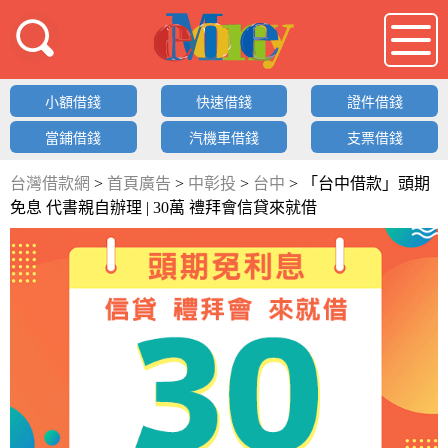
借錢LOGO
小額借錢
快速借錢
證件借錢
當鋪借錢
汽機車借錢
支票借錢
台灣借款網
>
首頁廣告
>
中彰投
>
台中
>
「台中借款」頭期
免息 代書親自辦理 | 30萬 禮拜會信貸來就借