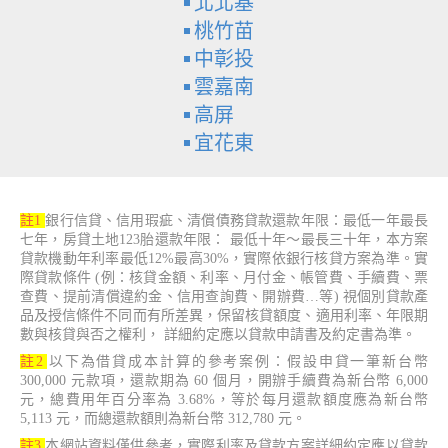
北北基
桃竹苗
中彰投
雲嘉南
高屏
宜花東
註1
銀行信貸、信用瑕疵、清償債務貸款還款年限：最低一年最長
七年，房貸土地123胎還款年限： 最低十年～最長三十年，本方案
貸款機動年利率最低12%最高30%，實際依銀行核貸方案為準。實
際貸款條件 (例：核貸金額、利率、月付金、帳管費、手續費、票
查費、提前清償違約金、信用查詢費、開辦費…等) 視個別貸款產
品及授信條件不同而有所差異，保留核貸額度、適用利率、年限期
數與核貸與否之權利， 詳細約定應以貸款申請書及約定書為準。
註2
以下為借貸成本計算的參考案例：假設申貸一筆新台幣
300,000 元款項，還款期為 60 個月，開辦手續費為新台幣 6,000
元，總費用年百分率為 3.68%，等於每月還款額度應為新台幣
5,113 元，而總還款額則為新台幣 312,780 元。
註3
本網站資料僅供參考，實際利率及貸款方案詳細約定應以貸款