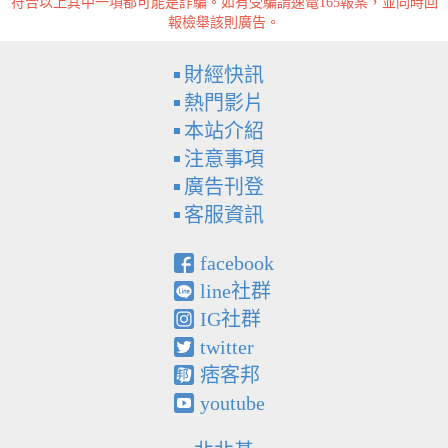
符合以上其中一項都可能是詐騙。如有受騙請速電165報案，並同時回
報檢舉該則廣告。
財經快訊
熱門影片
本站介紹
注意事項
廣告刊登
客服資訊
facebook
line社群
IG社群
twitter
痞客邦
youtube