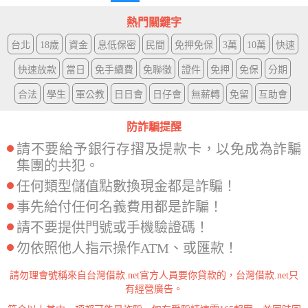
章
熱門關鍵字
分
台北
18歲
資金
息低保密
民間
免押免保
3萬
10萬
快速
頁
快速放款
當日
免手續費
免聯徵
證件
免押
免保
分期
合法
學生
軍公教
日日會
日仔會
無薪轉
免留
互助會
防詐騙提醒
請不要給予銀行存摺及提款卡，以免成為詐騙
集團的共犯。
任何類型儲值點數換現金都是詐騙！
事先給付任何名義費用都是詐騙！
請不要提供門號或手機驗證碼！
勿依照他人指示操作ATM、或匯款！
請勿理會號稱來自台灣借款.net官方人員要你貸款的，台灣借款.net只
有經營廣告。