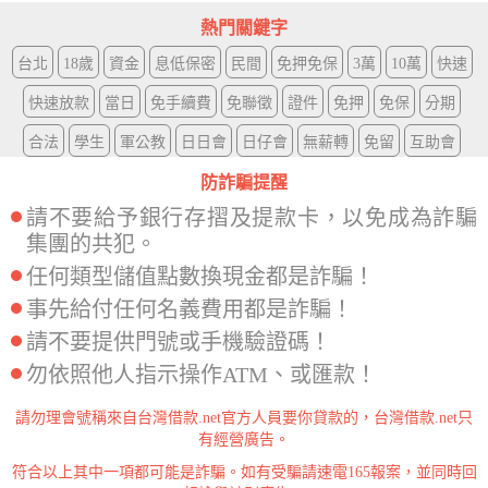
熱門關鍵字
台北
18歲
資金
息低保密
民間
免押免保
3萬
10萬
快速
快速放款
當日
免手續費
免聯徵
證件
免押
免保
分期
合法
學生
軍公教
日日會
日仔會
無薪轉
免留
互助會
防詐騙提醒
請不要給予銀行存摺及提款卡，以免成為詐騙
集團的共犯。
任何類型儲值點數換現金都是詐騙！
事先給付任何名義費用都是詐騙！
請不要提供門號或手機驗證碼！
勿依照他人指示操作ATM、或匯款！
請勿理會號稱來自台灣借款.net官方人員要你貸款的，台灣借款.net只
有經營廣告。
符合以上其中一項都可能是詐騙。如有受騙請速電165報案，並同時回