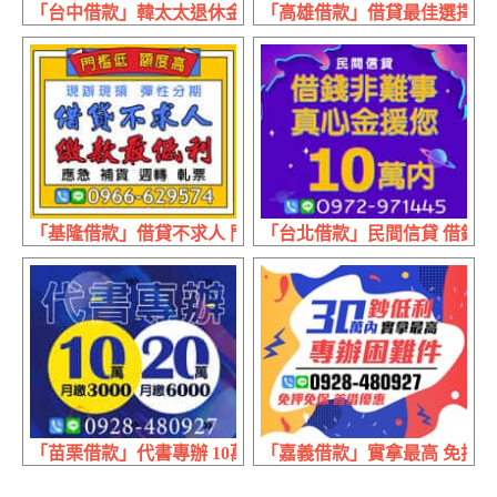
「台中借款」韓太太退休金 即時周轉掌握商機 | 30萬內 條
「高雄借款」借貸最佳選擇 韓媽
「基隆借款」借貸不求人 門檻低額度高 | 繳款最低利 應急
「台北借款」民間信貸 借錢非難
「苗栗借款」代書專辦 10萬月繳3000 | 20萬月繳6000
「嘉義借款」實拿最高 免押免保 