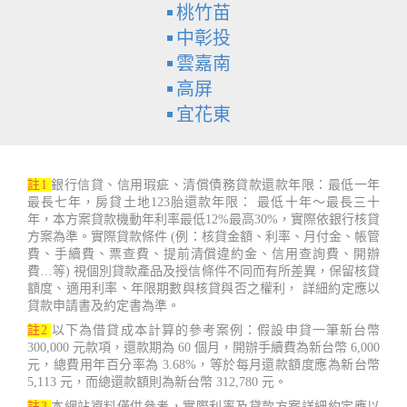
桃竹苗
中彰投
雲嘉南
高屏
宜花東
註1
銀行信貸、信用瑕疵、清償債務貸款還款年限：最低一年
最長七年，房貸土地123胎還款年限： 最低十年～最長三十
年，本方案貸款機動年利率最低12%最高30%，實際依銀行核貸
方案為準。實際貸款條件 (例：核貸金額、利率、月付金、帳管
費、手續費、票查費、提前清償違約金、信用查詢費、開辦
費…等) 視個別貸款產品及授信條件不同而有所差異，保留核貸
額度、適用利率、年限期數與核貸與否之權利， 詳細約定應以
貸款申請書及約定書為準。
註2
以下為借貸成本計算的參考案例：假設申貸一筆新台幣
300,000 元款項，還款期為 60 個月，開辦手續費為新台幣 6,000
元，總費用年百分率為 3.68%，等於每月還款額度應為新台幣
5,113 元，而總還款額則為新台幣 312,780 元。
註3
本網站資料僅供參考，實際利率及貸款方案詳細約定應以