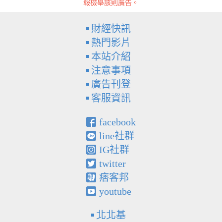
報檢舉該則廣告。
財經快訊
熱門影片
本站介紹
注意事項
廣告刊登
客服資訊
facebook
line社群
IG社群
twitter
痞客邦
youtube
北北基