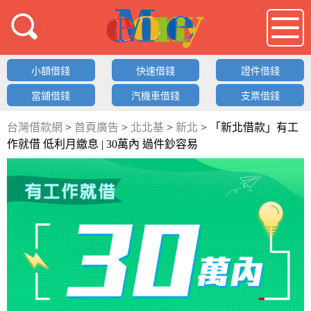
借錢LOGO
小額借錢
快速借錢
證件借錢
當鋪借錢
汽機車借錢
支票借錢
台灣借款網
>
首頁廣告
>
北北基
>
新北
>
「新北借款」有工
作就借 低利月繳息 | 30萬內 過件鈔容易