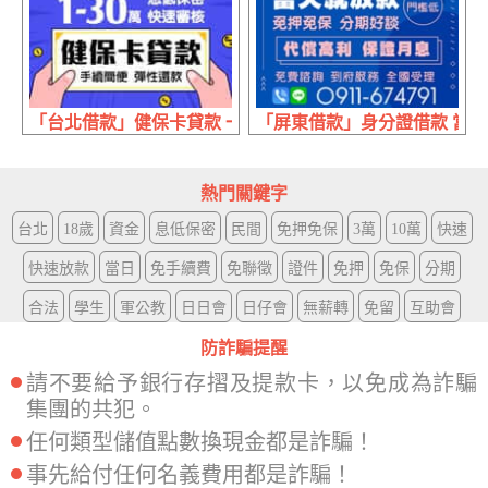
「台北借款」健保卡貸款 一通電話現金急速送達 | 1~30萬
「屏東借款」身分證借款 當天就
熱門關鍵字
台北
18歲
資金
息低保密
民間
免押免保
3萬
10萬
快速
快速放款
當日
免手續費
免聯徵
證件
免押
免保
分期
合法
學生
軍公教
日日會
日仔會
無薪轉
免留
互助會
防詐騙提醒
請不要給予銀行存摺及提款卡，以免成為詐騙
集團的共犯。
任何類型儲值點數換現金都是詐騙！
事先給付任何名義費用都是詐騙！