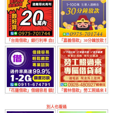
「台南借款」銀行利率 自由分期 | 20萬內 遠離惡劣高利
「嘉義借款」30分鐘放款 生意人週
「花蓮借款」借錢容易 額度好談 | 1~20萬 專業諮詢輕鬆繳款
「雲林借款」勞工照過來 專屬借
別人也看過