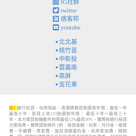
IG社群
twitter
痞客邦
youtube
北北基
桃竹苗
中彰投
雲嘉南
高屏
宜花東
註1
銀行信貸、信用瑕疵、清償債務貸款還款年限：最低一年
最長七年，房貸土地123胎還款年限： 最低十年～最長三十
年，本方案貸款機動年利率最低12%最高30%，實際依銀行核貸
方案為準。實際貸款條件 (例：核貸金額、利率、月付金、帳管
費、手續費、票查費、提前清償違約金、信用查詢費、開辦