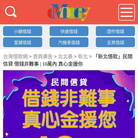
借錢LOGO
小額借錢
快速借錢
證件借錢
當鋪借錢
汽機車借錢
支票借錢
台灣借款網
>
首頁廣告
>
北北基
>
新北
>
「新北借款」民間
信貸 借錢非難事 | 10萬內 真心金援你