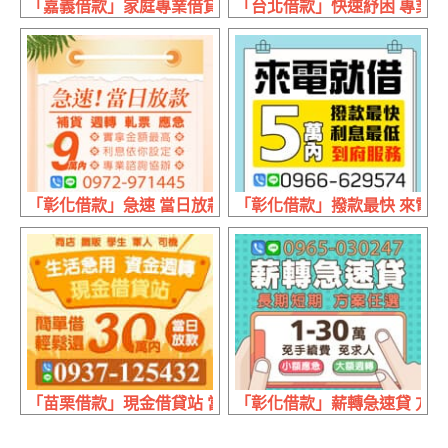
「嘉義借款」家庭專業借貸 條件好談 | 1~30萬 現辦現領現
「台北借款」快速紓困 專業諮詢
「彰化借款」急速 當日放款 | 9萬內 補貨週轉軋票應急
「彰化借款」撥款最快 來電就借
「苗栗借款」現金借貸站 當日放款 | 30萬內 生活急用資金
「彰化借款」薪轉急速貸 方案任選