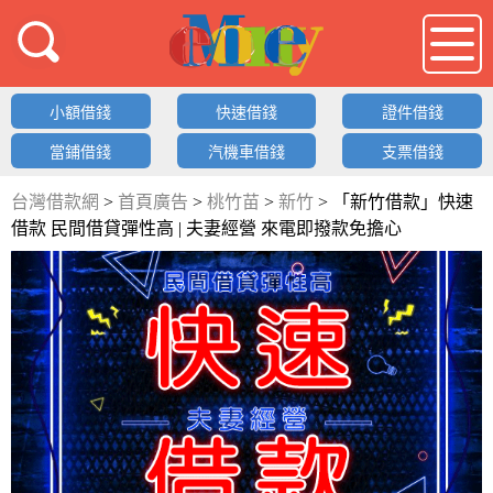
借錢LOGO
小額借錢
快速借錢
證件借錢
當鋪借錢
汽機車借錢
支票借錢
台灣借款網
>
首頁廣告
>
桃竹苗
>
新竹
>
「新竹借款」快速
借款 民間借貸彈性高 | 夫妻經營 來電即撥款免擔心