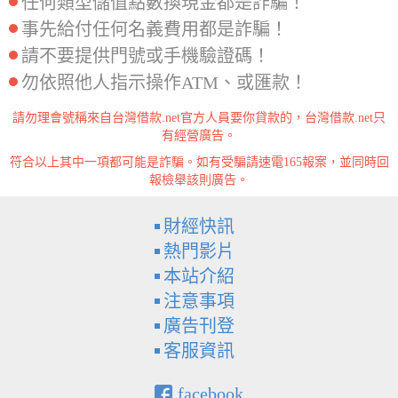
任何類型儲值點數換現金都是詐騙！
事先給付任何名義費用都是詐騙！
請不要提供門號或手機驗證碼！
勿依照他人指示操作ATM、或匯款！
請勿理會號稱來自台灣借款.net官方人員要你貸款的，台灣借款.net只
有經營廣告。
符合以上其中一項都可能是詐騙。如有受騙請速電165報案，並同時回
報檢舉該則廣告。
財經快訊
熱門影片
本站介紹
注意事項
廣告刊登
客服資訊
facebook