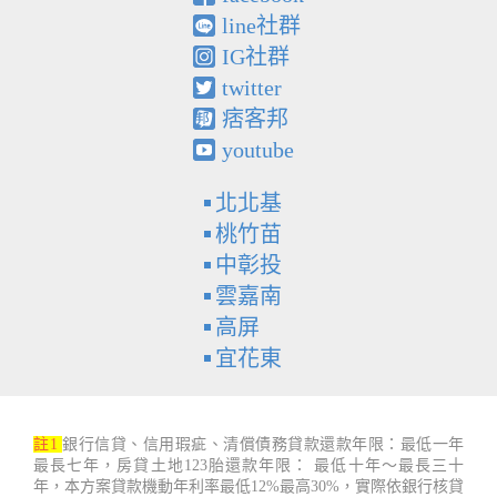
line社群
IG社群
twitter
痞客邦
youtube
北北基
桃竹苗
中彰投
雲嘉南
高屏
宜花東
註1
銀行信貸、信用瑕疵、清償債務貸款還款年限：最低一年
最長七年，房貸土地123胎還款年限： 最低十年～最長三十
年，本方案貸款機動年利率最低12%最高30%，實際依銀行核貸