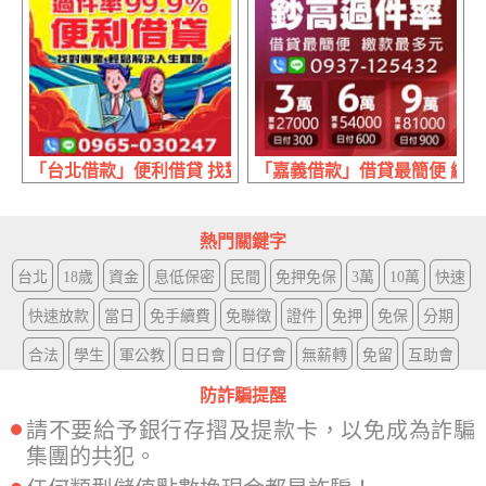
「台北借款」便利借貸 找對專業 | 輕鬆解決人生難題
「嘉義借款」借貸最簡便 繳款最多元
熱門關鍵字
台北
18歲
資金
息低保密
民間
免押免保
3萬
10萬
快速
快速放款
當日
免手續費
免聯徵
證件
免押
免保
分期
合法
學生
軍公教
日日會
日仔會
無薪轉
免留
互助會
防詐騙提醒
請不要給予銀行存摺及提款卡，以免成為詐騙
集團的共犯。