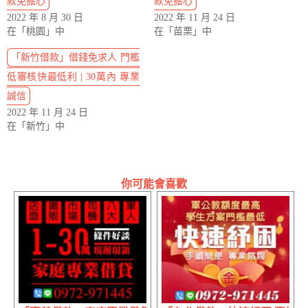
款免擔心
款免擔心
2022 年 8 月 30 日
2022 年 11 月 24 日
在「桃園」中
在「苗栗」中
「新竹借款」借錢免求人 門檻
低審核快最低利 | 30萬內 專業
誠信
2022 年 11 月 24 日
在「新竹」中
你可能會喜歡