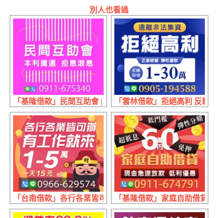
別人也看過
「基隆借款」民間互助會 | 本利攤還 拒息滾息
「雲林借款」拒絕高利 反轉困境 
「台南借款」各行各業皆可辦 有工作來就借 | 1~5萬 1天15元
「基隆借款」家庭自助借貸 現金