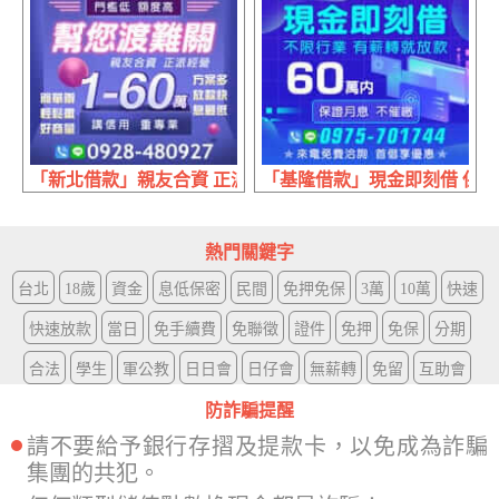
「新北借款」親友合資 正派經營 | 1~60萬 講信用重專業
「基隆借款」現金即刻借 保證月
熱門關鍵字
台北
18歲
資金
息低保密
民間
免押免保
3萬
10萬
快速
快速放款
當日
免手續費
免聯徵
證件
免押
免保
分期
合法
學生
軍公教
日日會
日仔會
無薪轉
免留
互助會
防詐騙提醒
請不要給予銀行存摺及提款卡，以免成為詐騙
集團的共犯。