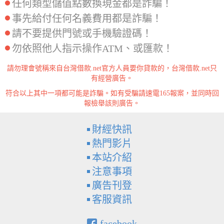
任何類型儲值點數換現金都是詐騙！
事先給付任何名義費用都是詐騙！
請不要提供門號或手機驗證碼！
勿依照他人指示操作ATM、或匯款！
請勿理會號稱來自台灣借款.net官方人員要你貸款的，台灣借款.net只
有經營廣告。
符合以上其中一項都可能是詐騙。如有受騙請速電165報案，並同時回
報檢舉該則廣告。
財經快訊
熱門影片
本站介紹
注意事項
廣告刊登
客服資訊
facebook