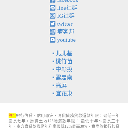
line社群
IG社群
twitter
痞客邦
youtube
北北基
桃竹苗
中彰投
雲嘉南
高屏
宜花東
註1
銀行信貸、信用瑕疵、清償債務貸款還款年限：最低一年
最長七年，房貸土地123胎還款年限： 最低十年～最長三十
年，本方案貸款機動年利率最低12%最高30%，實際依銀行核貸