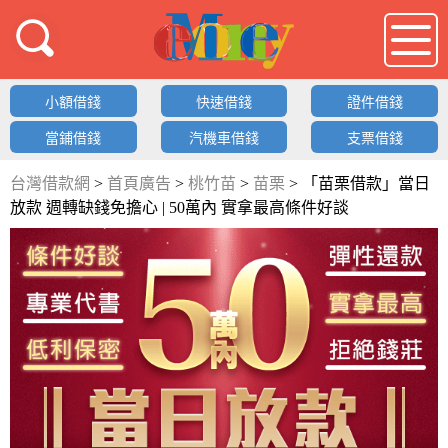
借錢LOGO
小額借錢
快速借錢
證件借錢
當鋪借錢
汽機車借錢
支票借錢
台灣借款網
>
首頁廣告
>
桃竹苗
>
苗栗
>
「苗栗借款」當日
放款 週轉缺錢免擔心 | 50萬內 實拿最高條件好談