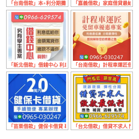
「台南借款」本+利分期攤還 小額借貸 | 低利週轉 店面保障
「嘉義借款」家庭借貸最給力 
「新北借款」借錢中心 利息低給你 | 金額寬貸你 繳款不逼你
「台南借款」計程車運匠借錢 
「苗栗借款」健保卡借貸 專業辦理 | 20萬內 手續簡便
「台北借款」借貸不求人 門檻