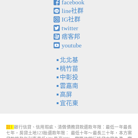
facebook
line社群
IG社群
twitter
痞客邦
youtube
北北基
桃竹苗
中彰投
雲嘉南
高屏
宜花東
註1
銀行信貸、信用瑕疵、清償債務貸款還款年限：最低一年最長
七年，房貸土地123胎還款年限： 最低十年～最長三十年，本方案