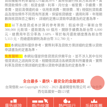
貸款機動年利率最低12%最高30%，實際依銀行核貸方案為準。實
際貸款條件 (例：核貸金額、利率、月付金、帳管費、手續費、票
查費、提前清償違約金、信用查詢費、開辦費…等) 視個別貸款產
品及授信條件不同而有所差異，保留核貸額度、適用利率、年限期
數與核貸與否之權利， 詳細約定應以貸款申請書及約定書為準。
註2
以下為借貸成本計算的參考案例：假設申貸一筆新台幣
300,000 元款項，還款期為 60 個月，開辦手續費為新台幣 6,000
元，總費用年百分率為 3.68%，等於每月還款額度應為新台幣
5,113 元，而總還款額則為新台幣 312,780 元。
註3
本網站資料僅供參考，實際利率及貸款方案詳細約定應以貸款
申請書及約定書為準。
免責聲明：
本網站僅提供借貸資訊供需平台，並不涉入其中任何
借貸資訊之諮詢與交易，相關借貸請洽各網頁資料所屬會員，實際
利率及貸款方案詳細約定應以貸款申請書及約定書為準。。
全台最多、最快、最安全的金融資訊
台灣借款.net Copyright ©2022 - 2023 鑫睿開發有限公司 407台中市
西屯區國安一路121號