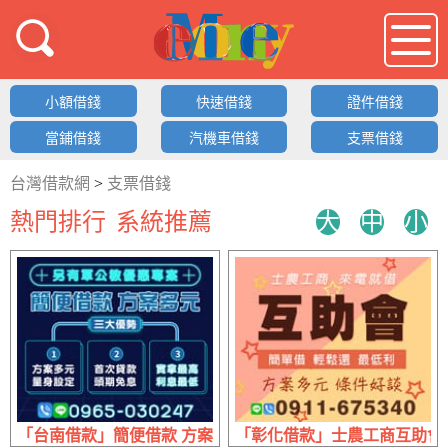
借錢LOGO
小額借錢
快速借錢
證件借錢
當鋪借錢
汽機車借錢
支票借錢
台灣借款網
>
支票借錢
熱門排行
系統推薦
大
中
小
「台南借款」簡便借款 方案多元 | 三大優勢 實拿最高頭期免
「彰化借款」士農工商互助會 來