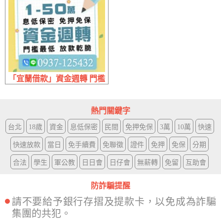
「宜蘭借款」資金週轉 門檻最低放款乾脆 | 1~50萬 息低保密
熱門關鍵字
台北
18歲
資金
息低保密
民間
免押免保
3萬
10萬
快速
快速放款
當日
免手續費
免聯徵
證件
免押
免保
分期
合法
學生
軍公教
日日會
日仔會
無薪轉
免留
互助會
防詐騙提醒
請不要給予銀行存摺及提款卡，以免成為詐騙
集團的共犯。